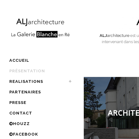
ALJ
architecture
est u
intervenant dans le
ACCUEIL
PRÉSENTATION
REALISATIONS
PARTENAIRES
PRESSE
ARCHIT
CONTACT
HOUZZ
FACEBOOK