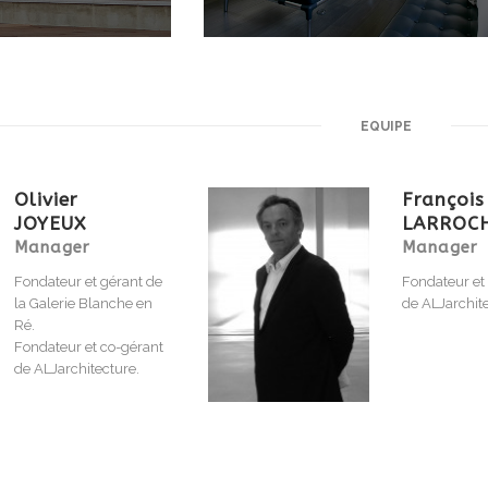
EQUIPE
Olivier
François
JOYEUX
LARROC
Manager
Manager
Fondateur et gérant de
Fondateur et
la Galerie Blanche en
de ALJarchite
Ré.
Fondateur et co-gérant
de ALJarchitecture.