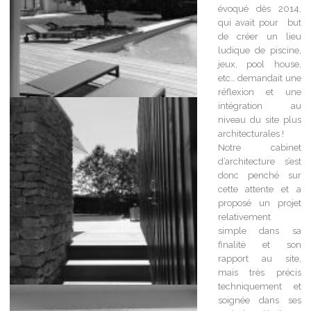
évoqué dès 2014,
qui avait pour but
de créer un lieu
ludique de piscine,
jeux, pool house,
etc… demandait une
réflexion et une
intégration au
niveau du site plus
architecturales !
Notre cabinet
d’architecture s’est
donc penché sur
cette attente et a
proposé un projet
relativement
simple dans sa
finalité et son
rapport au site,
mais très précis
techniquement et
soignée dans ses