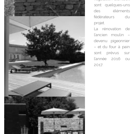
sont quelques-uns
des éléments
fédérateurs du
projet.
La rénovation de
l’ancien moulin –
devenu pigeonnier
– et du four à pain
sont prévus sur
l’année 2016 ou
2017.