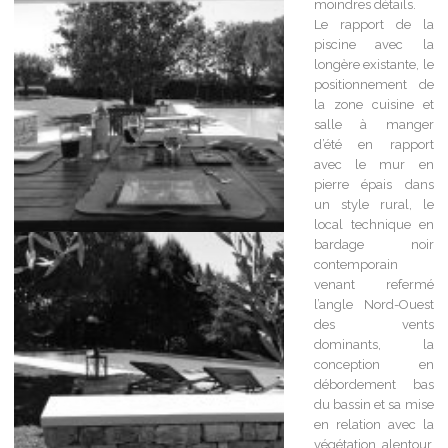
moindres détails.
Le rapport de la
piscine avec la
longère existante, le
positionnement de
la zone cuisine et
salle à manger
d’été en rapport
avec le mur en
pierre épais dans
un style rural, le
local technique en
bardage noir
contemporain
venant refermé
l’angle Nord-Ouest
des vents
dominants, la
conception en
débordement bas
du bassin et sa mise
en relation avec la
végétation alentour,