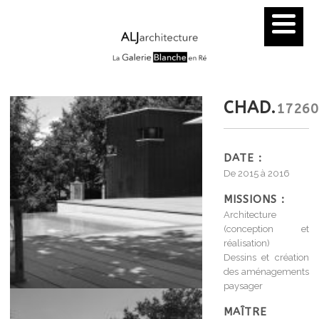
CHAD.
17260
DATE :
De 2015 à 2016
MISSIONS :
Architecture
(conception et
réalisation)
Dessins et création
des aménagements
paysager
MAÎTRE