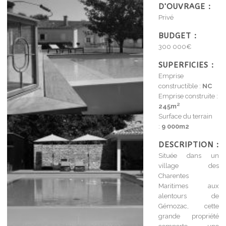
D'OUVRAGE :
Privé
BUDGET :
300 000€
SUPERFICIES :
Emprise
constructible :
NC
Emprise construite :
245m²
Surface du terrain
:
9 000m2
DESCRIPTION :
Située dans un
village des
Charentes
Maritimes aux
alentours de
Gémozac, cette
grande propriété