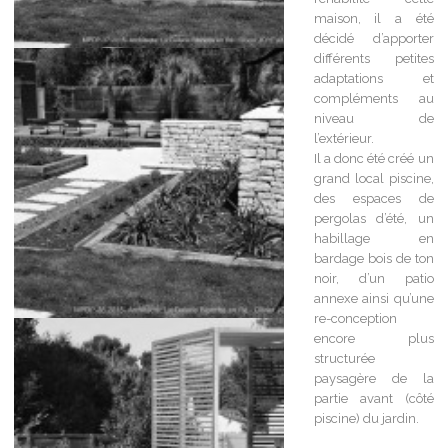
maison, il a été
décidé d’apporter
différents petites
adaptations et
compléments au
niveau de
l’extérieur.
Il a donc été créé un
grand local piscine,
des espaces de
pergolas d’été, un
habillage en
bardage bois de ton
noir, d’un patio
annexe ainsi qu’une
re-conception
encore plus
structurée
paysagère de la
partie avant (côté
piscine) du jardin.