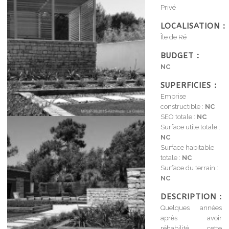
Privé
LOCALISATION :
Île de Ré
BUDGET :
NC
SUPERFICIES :
Emprise
constructible :
NC
SEO totale :
NC
Surface utile totale :
NC
Surface habitable
totale :
NC
Surface du terrain :
NC
DESCRIPTION :
Quelques années
après avoir
réhabilité cette