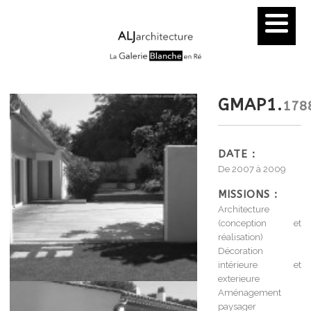
GMAP1.
178
DATE :
De 2007 à 2009
MISSIONS :
Architecture
(conception et
réalisation)
Décoration
intérieure et
exterieure
Aménagement
paysager