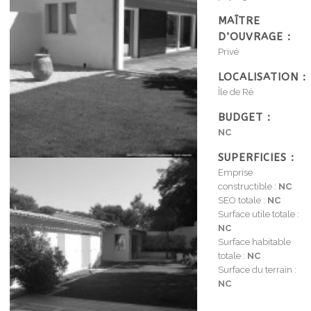
MAÎTRE
D’OUVRAGE :
Privé
LOCALISATION :
Île de Ré
BUDGET :
NC
SUPERFICIES :
Emprise
constructible :
NC
SEO totale :
NC
Surface utile totale :
NC
Surface habitable
totale :
NC
Surface du terrain :
NC